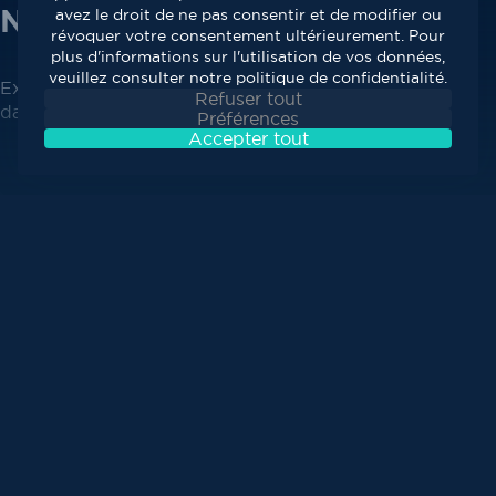
Nous contacter
avez le droit de ne pas consentir et de modifier ou
révoquer votre consentement ultérieurement. Pour
plus d'informations sur l'utilisation de vos données,
veuillez consulter notre politique de confidentialité.
Expertise, Proximité, Qualité Paritel vous accompagne
Refuser tout
dans le développement de votre entreprise.
Préférences
Accepter tout
Prendre RDV avec nos équipes
Choisissez votre créneau de rappel
Je prends contact avec un expert paritel
Il se déplace dans mon entreprise afin de
concevoir ensemble la solution
Votre technicien Paritel procède à l’installation